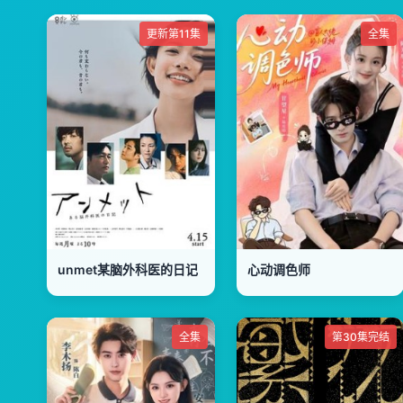
更新第11集
全集
unmet某脑外科医的日记
心动调色师
全集
第30集完结