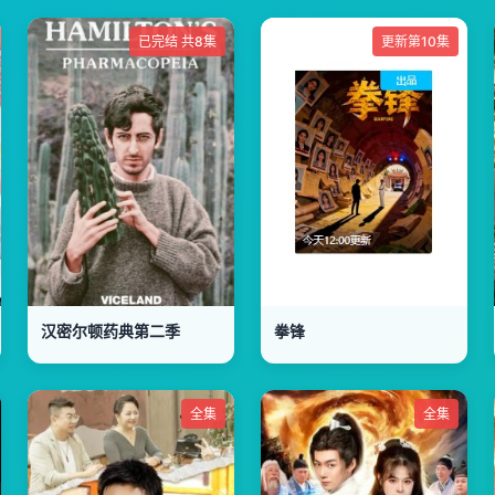
已完结 共8集
更新第10集
汉密尔顿药典第二季
拳锋
全集
全集