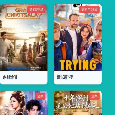
第5集完结
更新至05集
乡村诊所
尝试第5季
全集
全集