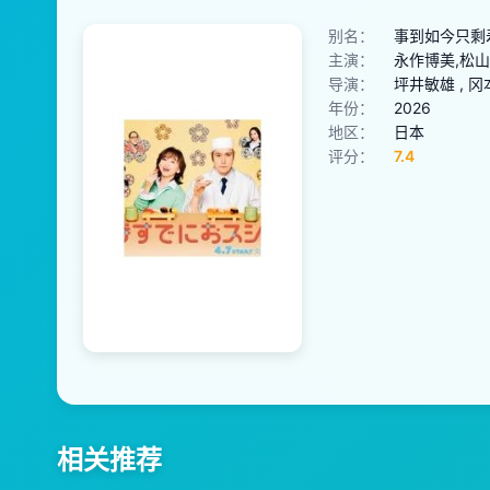
别名：
事到如今只剩寿
主演：
永作博美,松山
导演：
坪井敏雄 , 冈
年份：
2026
地区：
日本
评分：
7.4
相关推荐