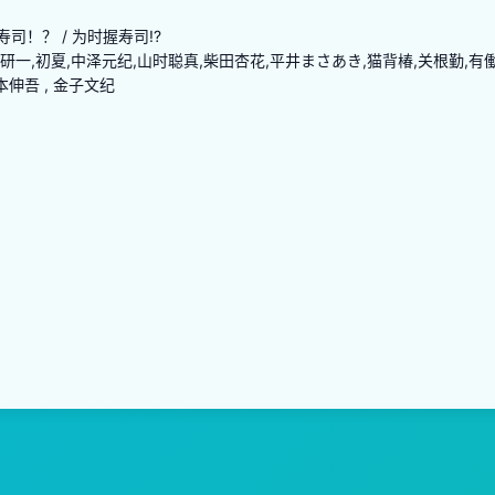
司！？ / 为时握寿司!?
研一,初夏,中泽元纪,山时聪真,柴田杏花,平井まさあき,猫背椿,关根勤,有
本伸吾 , 金子文纪