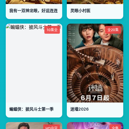
我有一双神龙眼，好运连连
灵眼小村医
10集全
全20集
蝙蝠侠：披风斗士第一季
迷墙2026
HD中字
全集