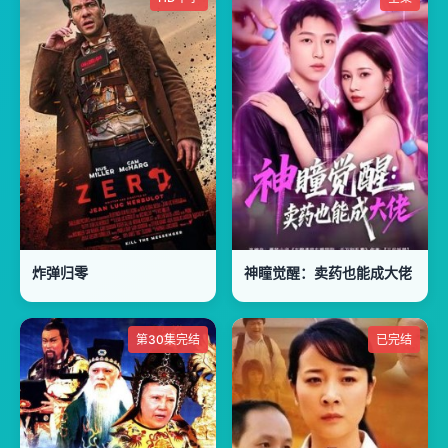
炸弹归零
神瞳觉醒：卖药也能成大佬
第30集完结
已完结