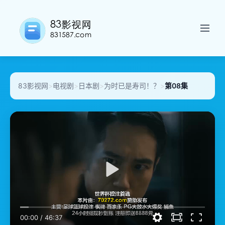
83影视网
>
电视剧
>
日本剧
>
为时已是寿司！？
>
第08集
00:00
/
46:37