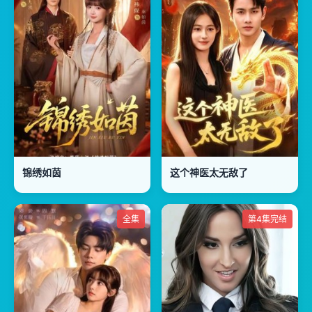
锦绣如茵
这个神医太无敌了
全集
第4集完结