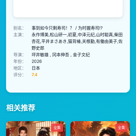
别名：
事到如今只剩寿司！？ / 为时握寿司!?
主演：
永作博美,松山研一,初夏,中泽元纪,山时聪真,柴田
杏花,平井まさあき,猫背椿,关根勤,有働由美子,佐
野史郎
导演：
坪井敏雄 , 冈本伸吾 , 金子文纪
年份：
2026
地区：
日本
评分：
7.4
相关推荐
全集
全集