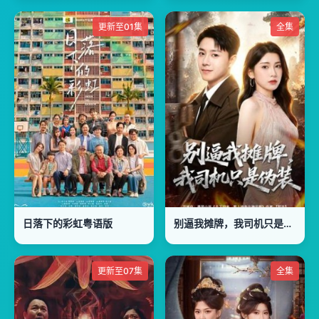
更新至01集
全集
日落下的彩虹粤语版
别逼我摊牌，我司机只是伪装
更新至07集
全集