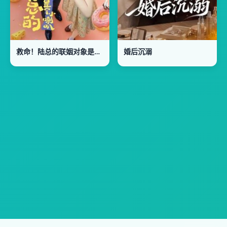
救命！陆总的联姻对象是个小喇叭
婚后沉溺