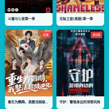
斗篷与匕首第一季
无耻之徒(美版)第一季
全集
第5集
重生为鹦鹉，我整活超级进化
守护：警惕身边的泄密风险