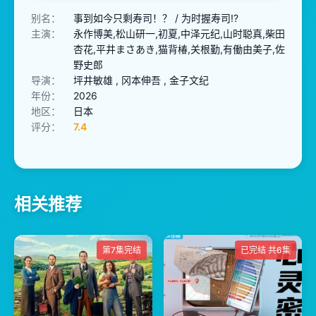
别名：
事到如今只剩寿司！？ / 为时握寿司!?
主演：
永作博美,松山研一,初夏,中泽元纪,山时聪真,柴田
杏花,平井まさあき,猫背椿,关根勤,有働由美子,佐
野史郎
导演：
坪井敏雄 , 冈本伸吾 , 金子文纪
年份：
2026
地区：
日本
评分：
7.4
相关推荐
第7集完结
已完结 共6集