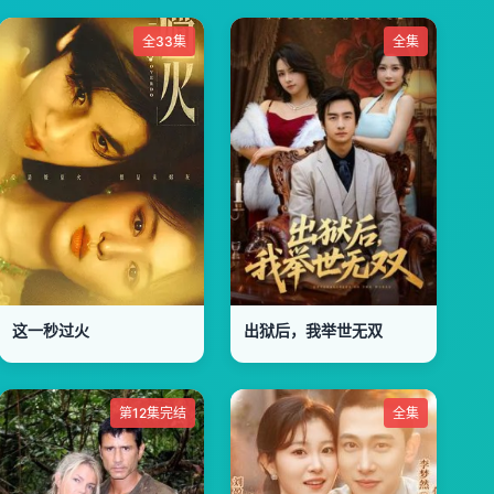
全33集
全集
这一秒过火
出狱后，我举世无双
第12集完结
全集