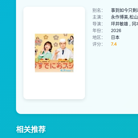
别名：
事到如今只剩寿
主演：
永作博美,松山
导演：
坪井敏雄 , 冈
年份：
2026
地区：
日本
评分：
7.4
相关推荐