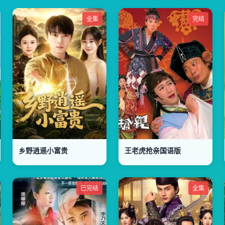
全集
完结
乡野逍遥小富贵
王老虎抢亲国语版
已完结
全集