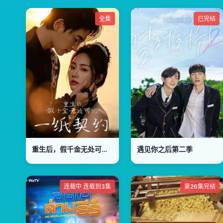
全集
已完结
重生后，假千金无处可逃：一纸契约
遇见你之后第二季
连载中 连载到3集
第26集完结