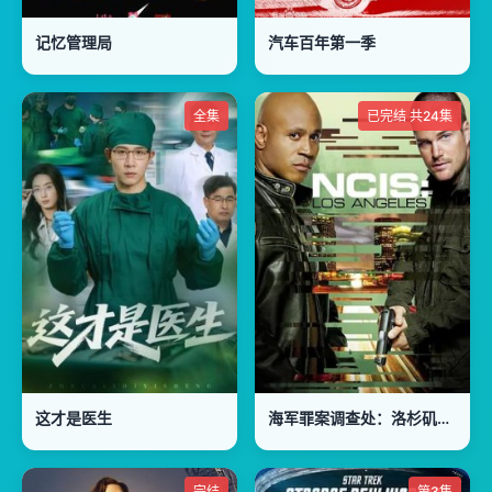
记忆管理局
汽车百年第一季
全集
已完结 共24集
这才是医生
海军罪案调查处：洛杉矶第七季
完结
第3集