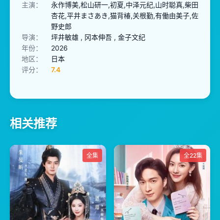
主演：
永作博美,松山研一,初夏,中泽元纪,山时聪真,柴田
杏花,平井まさあき,猫背椿,关根勤,有働由美子,佐
野史郎
导演：
坪井敏雄 , 冈本伸吾 , 金子文纪
年份：
2026
地区：
日本
评分：
7.4
相关推荐
全集
全22集