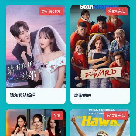
更新第06集
第6集完结
请和我结婚吧
废柴病房
全集
第10集完结