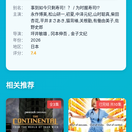
别名：
事到如今只剩寿司！？ / 为时握寿司!?
主演：
永作博美,松山研一,初夏,中泽元纪,山时聪真,柴田
杏花,平井まさあき,猫背椿,关根勤,有働由美子,佐
野史郎
导演：
坪井敏雄 , 冈本伸吾 , 金子文纪
年份：
2026
地区：
日本
评分：
7.4
相关推荐
全3集
已完结 共10集