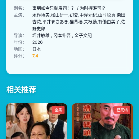
别名：
事到如今只剩寿司！？ / 为时握寿司!?
主演：
永作博美,松山研一,初夏,中泽元纪,山时聪真,柴田
杏花,平井まさあき,猫背椿,关根勤,有働由美子,佐
野史郎
导演：
坪井敏雄 , 冈本伸吾 , 金子文纪
年份：
2026
地区：
日本
评分：
7.4
相关推荐
全集
已完结