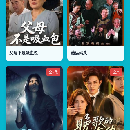
父母不是吸血包
漕运码头
全8集
全集