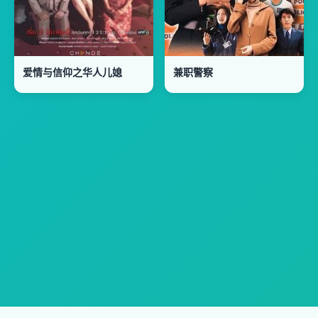
爱情与信仰之华人儿媳
兼职警察