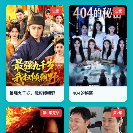
全集
全集
最强九千岁，我权倾朝野
404的秘密
第8集完结
第2集