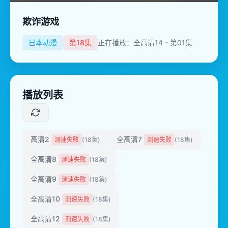
欺诈游戏
日本动漫
第18集
正在播放：全高清14 - 第01集
播放列表
高清2
全高清7
测速失败
(18集)
测速失败
(18集)
全高清8
测速失败
(18集)
全高清9
测速失败
(18集)
全高清10
测速失败
(18集)
全高清12
测速失败
(18集)