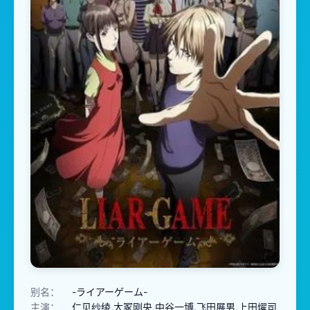
别名：
-ライアーゲーム-
主演：
仁见纱绫,大冢刚央,中谷一博,飞田展男,上田燿司