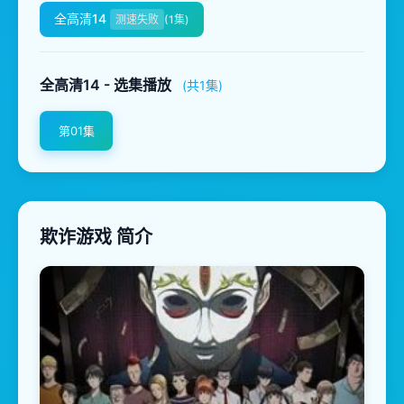
全高清14
测速失败
(1集)
全高清14 - 选集播放
(共1集)
第01集
欺诈游戏 简介