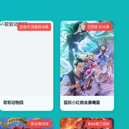
连载中 连载到18集
已完结 共10集
软软动物园
狐妖小红娘金晨曦篇
第20集完结
第90集已完结