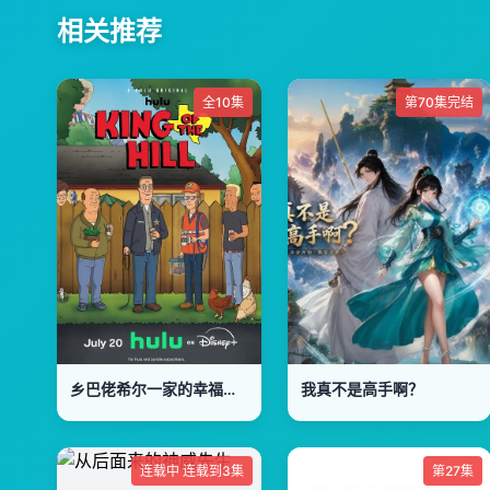
相关推荐
全10集
第70集完结
乡巴佬希尔一家的幸福生活第十五季
我真不是高手啊？
连载中 连载到3集
第27集