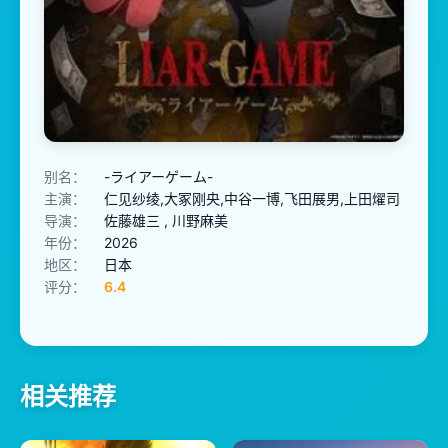
别名：
-ライアーゲーム-
主演：
仁见纱绫,大冢刚央,中谷一博,飞田展男,上田燿司
导演：
佐藤雄三 , 川野麻美
年份：
2026
地区：
日本
评分：
6.4
相关推荐