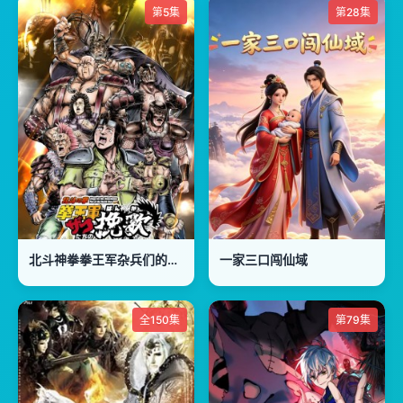
第5集
第28集
北斗神拳拳王军杂兵们的挽歌第二季
一家三口闯仙域
全150集
第79集