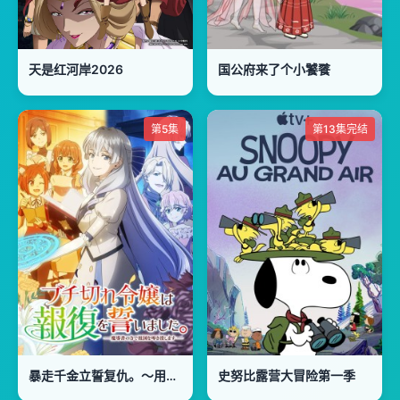
天是红河岸2026
国公府来了个小饕餮
第5集
第13集完结
暴走千金立誓复仇。～用魔导书之力碾碎祖国
史努比露营大冒险第一季