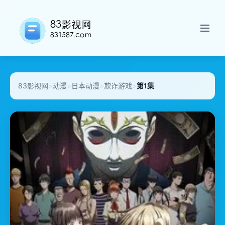
83影视网
>
动漫
>
日本动漫
>
欺诈游戏
>
第1集