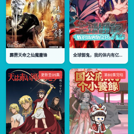
霹雳天命之仙魔鏖锋
全球御鬼，我的体内有亿只鬼动态漫画
更新至05集
第80集完结