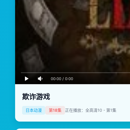
00:00
/
0:00
欺诈游戏
日本动漫
第18集
正在播放：全高清10 - 第1集