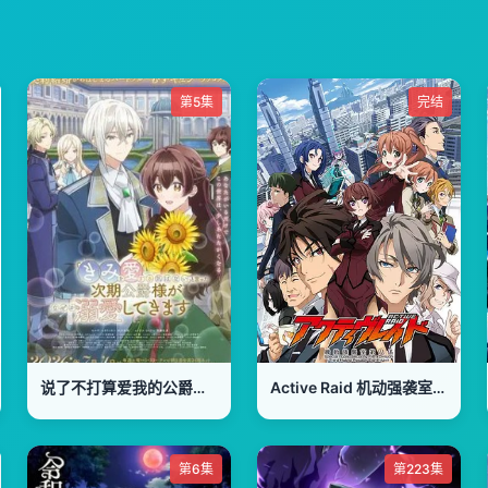
第5集
完结
说了不打算爱我的公爵继承人不知为何对我宠爱有加
Active Raid 机动强袭室第八组第一季
第6集
第223集