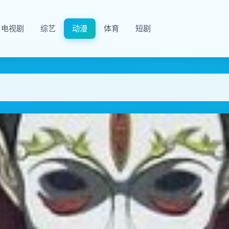
电视剧
综艺
动漫
体育
短剧