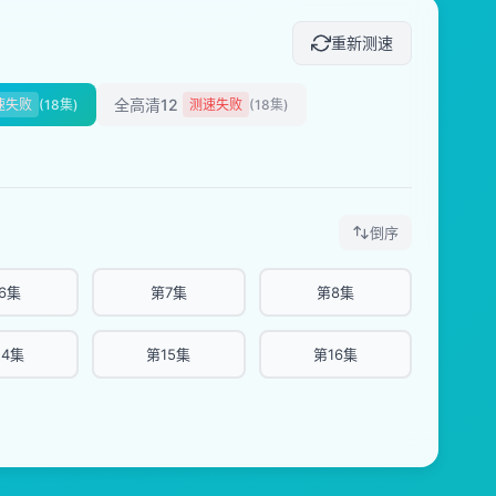
重新测速
全高清12
速失败
(18集)
测速失败
(18集)
倒序
6集
第7集
第8集
14集
第15集
第16集