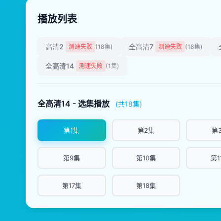
播放列表
高清2
全高清7
测速失败
(18集)
测速失败
(18集)
全高清14
测速失败
(1集)
全高清14 - 选集播放
(共18集)
第1集
第2集
第
第9集
第10集
第1
第17集
第18集