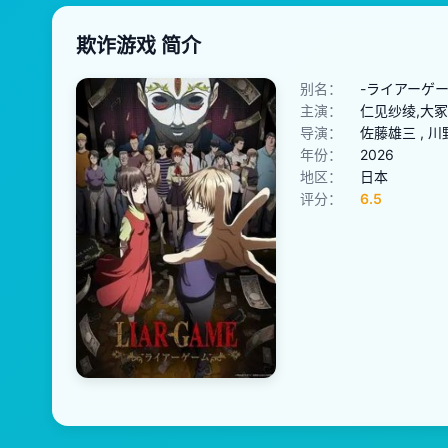
欺诈游戏 简介
别名：
-ライアーゲー
主演：
仁见纱绫,大冢
导演：
佐藤雄三 , 
年份：
2026
地区：
日本
评分：
6.5