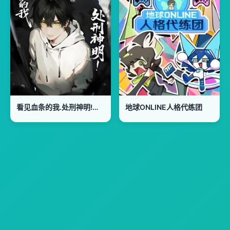
看见血条的我.处刑神明!第二季
地球ONLINE人格代练团