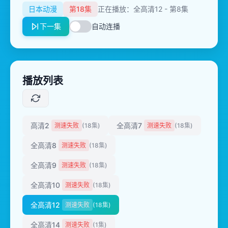
日本动漫
第18集
正在播放：全高清12 - 第8集
下一集
自动连播
播放列表
高清2
全高清7
测速失败
(18集)
测速失败
(18集)
全高清8
测速失败
(18集)
全高清9
测速失败
(18集)
全高清10
测速失败
(18集)
全高清12
测速失败
(18集)
全高清14
测速失败
(1集)