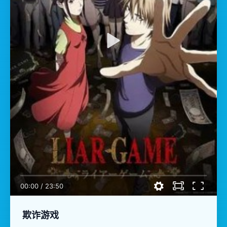
00:00
/
23:50
欺诈游戏