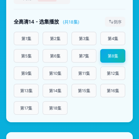
全高清14 - 选集播放
(共18集)
倒序
第1集
第2集
第3集
第4集
第5集
第6集
第7集
第8集
第9集
第10集
第11集
第12集
第13集
第14集
第15集
第16集
第17集
第18集