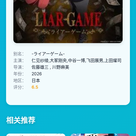
别名：
-ライアーゲーム-
主演：
仁见纱绫,大冢刚央,中谷一博,飞田展男,上田燿司
导演：
佐藤雄三 , 川野麻美
年份：
2026
地区：
日本
评分：
6.5
相关推荐