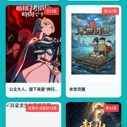
全12集
第147集
公主大人，接下来是“拷问”时间第2季
末世洪潮
连载中 连载到13集
第32集