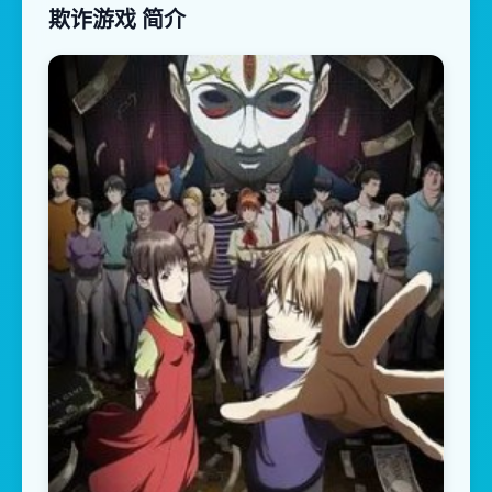
欺诈游戏 简介