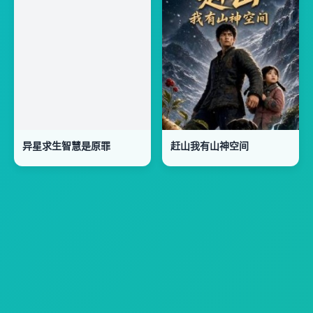
异星求生智慧是原罪
赶山我有山神空间