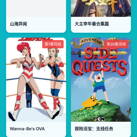
山海异闻
大主宰年番合集篇
第1集完结
第20集完结
Wanna-Be's OVA
探险活宝：支线任务