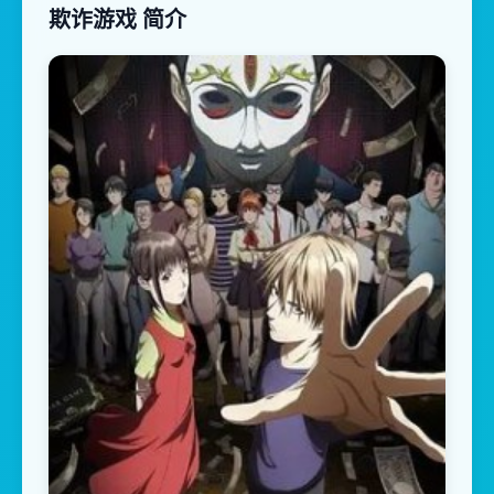
欺诈游戏 简介