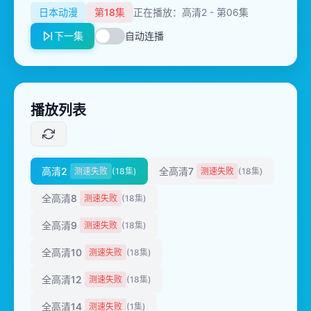
日本动漫
第18集
正在播放：高清2 - 第06集
下一集
自动连播
播放列表
高清2
全高清7
测速失败
(18集)
测速失败
(18集)
全高清8
测速失败
(18集)
全高清9
测速失败
(18集)
全高清10
测速失败
(18集)
全高清12
测速失败
(18集)
全高清14
测速失败
(1集)