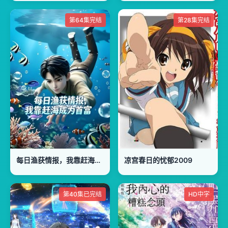
第64集完结
第28集完结
每日渔获情报，我靠赶海成为首富
凉宫春日的忧郁2009
第40集已完结
HD中字