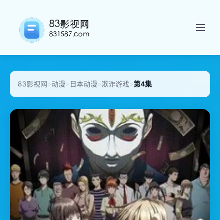
83影视网
>
动漫
>
日本动漫
>
欺诈游戏
>
第4集