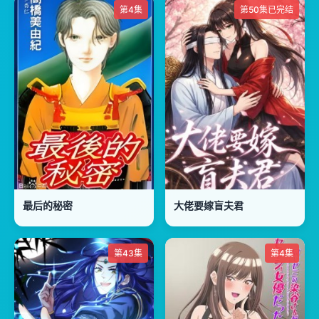
第4集
第50集已完结
最后的秘密
大佬要嫁盲夫君
第43集
第4集