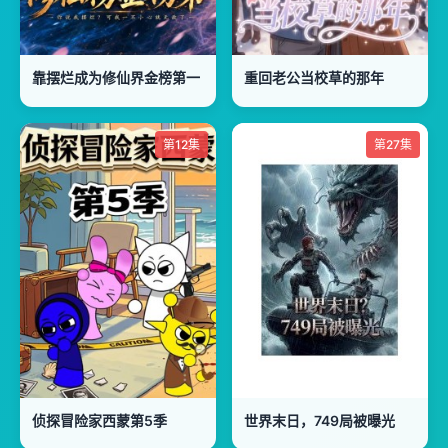
靠摆烂成为修仙界金榜第一
重回老公当校草的那年
第12集
第27集
侦探冒险家西蒙第5季
世界末日，749局被曝光