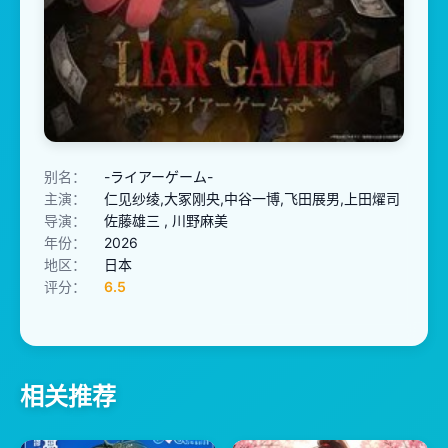
别名：
-ライアーゲーム-
主演：
仁见纱绫,大冢刚央,中谷一博,飞田展男,上田燿司
导演：
佐藤雄三 , 川野麻美
年份：
2026
地区：
日本
评分：
6.5
相关推荐