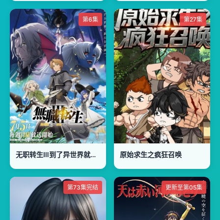
第6集
第27集
无职转生Ⅲ到了异世界就拿出真本事無職転生Ⅲ
原始求生之疯狂召唤
第73集完结
更新至第05集