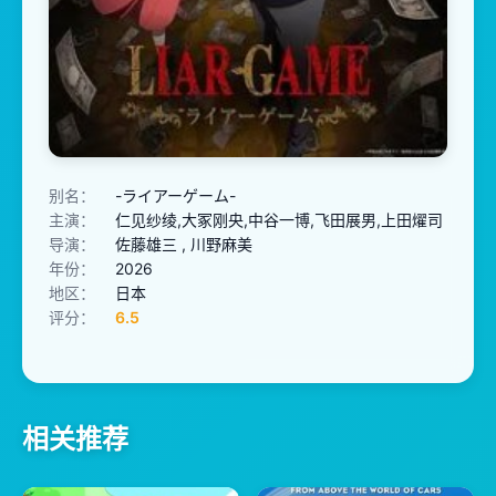
别名：
-ライアーゲーム-
主演：
仁见纱绫,大冢刚央,中谷一博,飞田展男,上田燿司
导演：
佐藤雄三 , 川野麻美
年份：
2026
地区：
日本
评分：
6.5
相关推荐