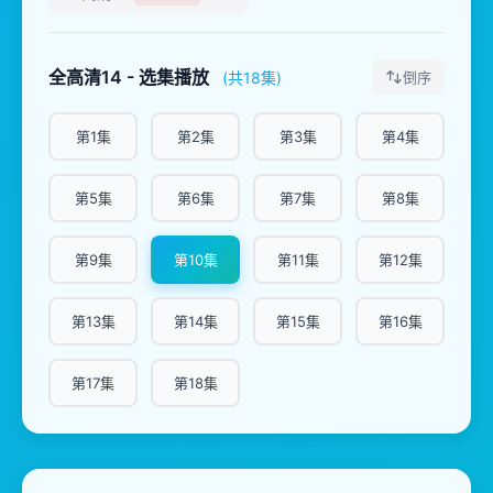
全高清14 - 选集播放
(共18集)
倒序
第1集
第2集
第3集
第4集
第5集
第6集
第7集
第8集
第9集
第10集
第11集
第12集
第13集
第14集
第15集
第16集
第17集
第18集