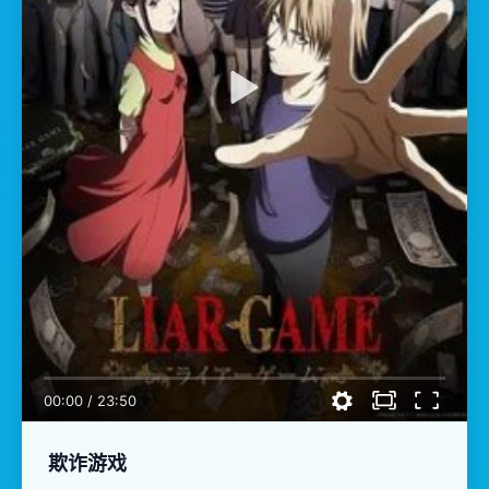
00:00
/
23:50
欺诈游戏