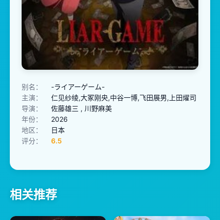
别名：
-ライアーゲーム-
主演：
仁见纱绫,大冢刚央,中谷一博,飞田展男,上田燿司
导演：
佐藤雄三 , 川野麻美
年份：
2026
地区：
日本
评分：
6.5
相关推荐