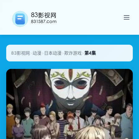
83影视网
>
动漫
>
日本动漫
>
欺诈游戏
>
第4集