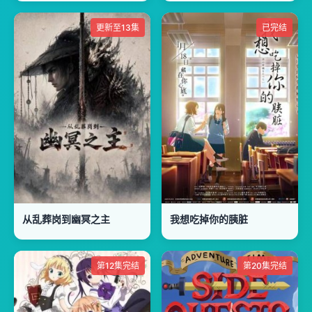
更新至13集
已完结
从乱葬岗到幽冥之主
我想吃掉你的胰脏
第12集完结
第20集完结