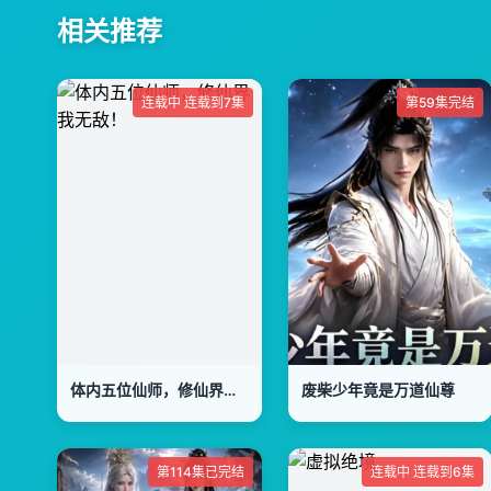
相关推荐
连载中 连载到7集
第59集完结
体内五位仙师，修仙界我无敌！
废柴少年竟是万道仙尊
第114集已完结
连载中 连载到6集