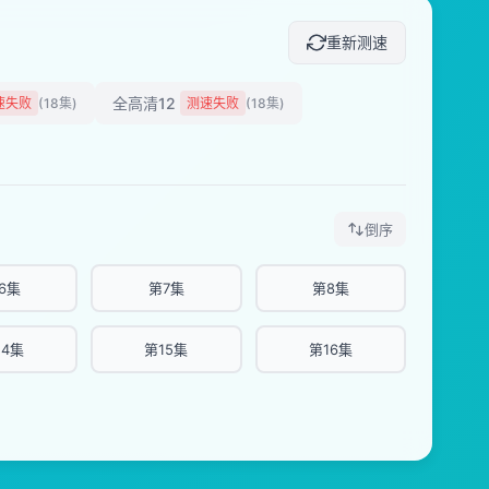
重新测速
全高清12
速失败
(18集)
测速失败
(18集)
倒序
6集
第7集
第8集
14集
第15集
第16集