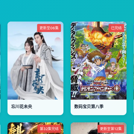
更新至06集
已完结
忘川花未央
数码宝贝第八季
第32集完结
更新至第12集