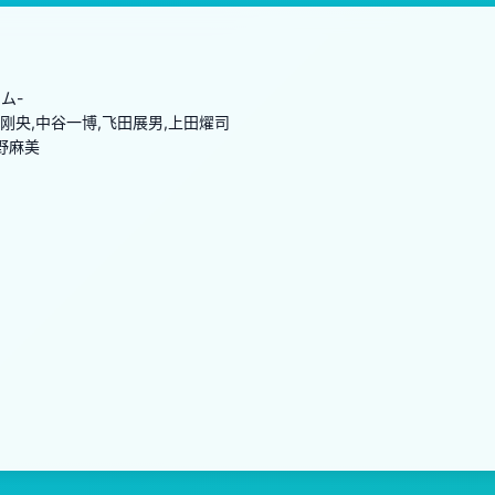
ム-
刚央,中谷一博,飞田展男,上田燿司
川野麻美