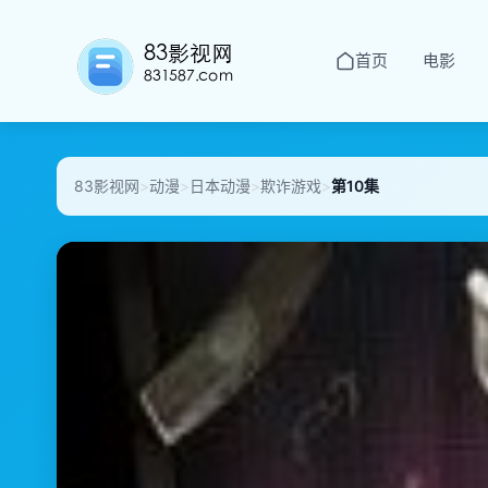
首页
电影
83影视网
>
动漫
>
日本动漫
>
欺诈游戏
>
第10集