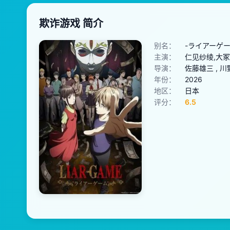
欺诈游戏 简介
别名：
-ライアーゲー
主演：
仁见纱绫,大冢
导演：
佐藤雄三 , 
年份：
2026
地区：
日本
评分：
6.5