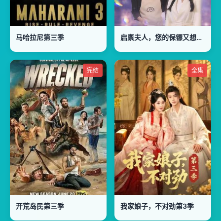
马哈拉尼第三季
启禀夫人，您的保镖又想争宠
完结
全集
开荒岛民第三季
我家娘子，不对劲第3季