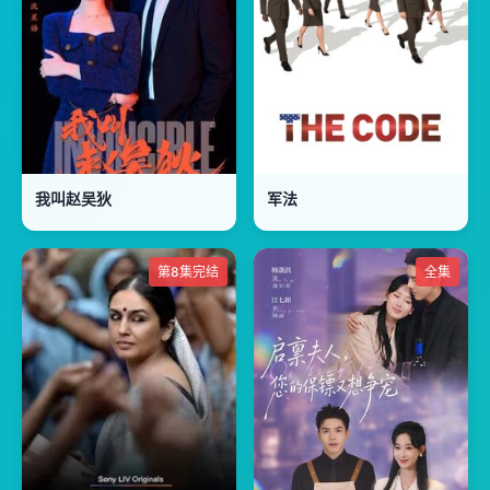
我叫赵吴狄
军法
第8集完结
全集