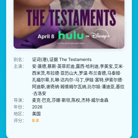
别名：
证词(港),证据 The Testaments
主演：
安·唐德,蔡斯·英菲尼迪,露西·哈利迪,李美宝,艾米·
西米茨,布拉德·亚历山大,罗温·布兰查德,马泰娅·
孔福尔蒂,扎琳·达内尔-马丁,伊娃·富特,伊索尔德·
阿迪斯,谢奇纳·姆普姆尔瓦纳,比尔娃·潘迪亚,基拉
·古洛安
导演：
麦克·巴克,莎娜·斯坦,陈权,杰特·威尔金森
年份：
2026
地区：
美国
评分：
8.8