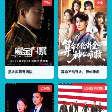
完结
全集
黑金风暴粤语版
算命不给卦金，神仙难救
全24集
已完结 共12集