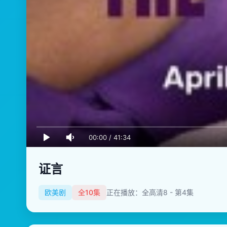
00:00
/
41:34
证言
欧美剧
全10集
正在播放：全高清8 - 第4集