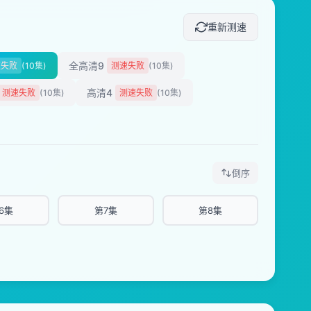
重新测速
全高清9
速失败
(10集)
测速失败
(10集)
高清4
测速失败
(10集)
测速失败
(10集)
倒序
6集
第7集
第8集