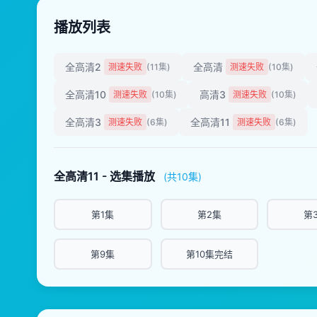
播放列表
全高清2
全高清
测速失败
(11集)
测速失败
(10集)
全高清10
高清3
测速失败
(10集)
测速失败
(10集)
全高清3
全高清11
测速失败
(6集)
测速失败
(6集)
全高清11 - 选集播放
(共10集)
第1集
第2集
第
第9集
第10集完结