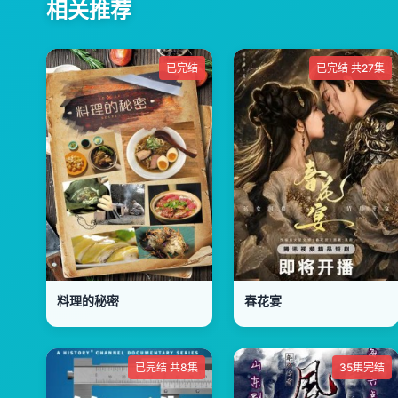
相关推荐
已完结
已完结 共27集
料理的秘密
春花宴
已完结 共8集
35集完结