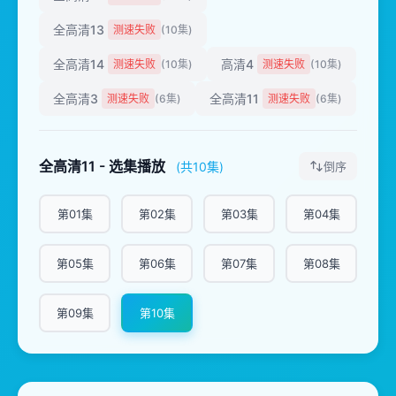
全高清13
测速失败
(10集)
全高清14
高清4
测速失败
(10集)
测速失败
(10集)
全高清3
全高清11
测速失败
(6集)
测速失败
(6集)
全高清11 - 选集播放
(共10集)
倒序
第01集
第02集
第03集
第04集
第05集
第06集
第07集
第08集
第09集
第10集