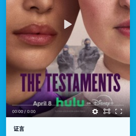
00:00
/
0:00
证言