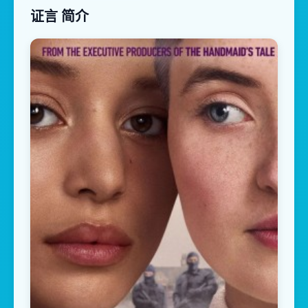
证言 简介