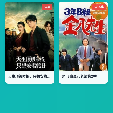
全集
全25集
天生顶级命格，只想安稳度日
3年B班金八老师第2季