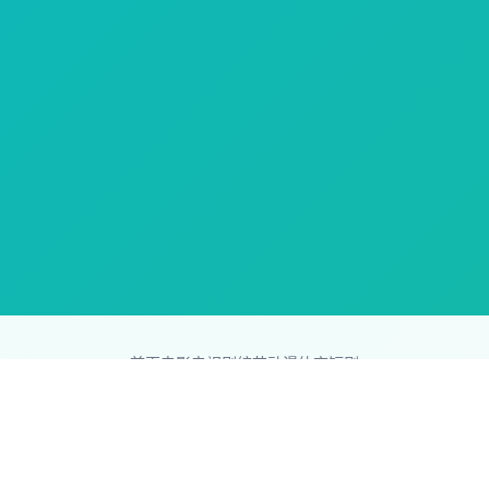
首页
电影
电视剧
综艺
动漫
体育
短剧
83影视网
Copyright © 2026
831587.com
版权所有
免责声明：本站所有内容均来自互联网，版权归原创者所有，如果
侵犯了你的权益，请通知我们，我们会及时删除侵权内容，谢谢合
作。