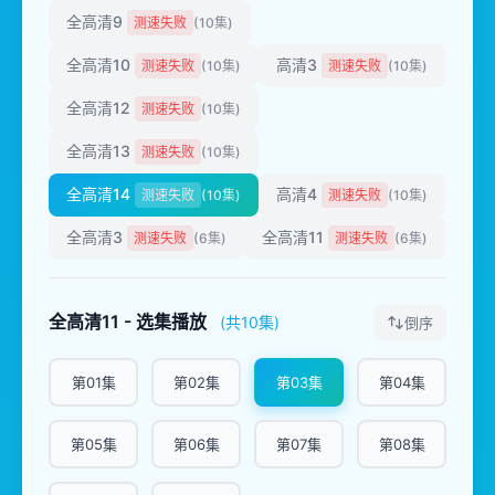
全高清9
测速失败
(10集)
全高清10
高清3
测速失败
(10集)
测速失败
(10集)
全高清12
测速失败
(10集)
全高清13
测速失败
(10集)
全高清14
高清4
测速失败
(10集)
测速失败
(10集)
全高清3
全高清11
测速失败
(6集)
测速失败
(6集)
全高清11 - 选集播放
(共10集)
倒序
第01集
第02集
第03集
第04集
第05集
第06集
第07集
第08集