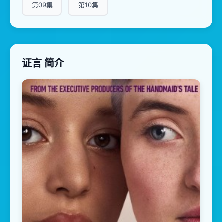
第09集
第10集
证言 简介