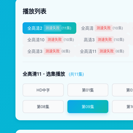
播放列表
全高清2
全高清
测速失败
(11集)
测速失败
(10集)
全高清10
高清3
测速失败
(10集)
测速失败
(10集)
全高清3
全高清11
测速失败
(6集)
测速失败
(6集)
全高清11 - 选集播放
(共11集)
HD中字
第01集
第0
第08集
第09集
第1