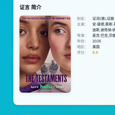
证言 简介
别名：
证词(港),证据 T
主演：
安·唐德,蔡斯
迪斯,谢奇纳·
导演：
麦克·巴克,莎
年份：
2026
地区：
美国
评分：
8.8