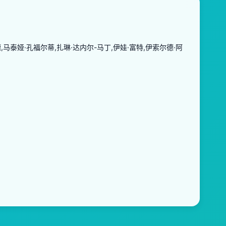
,马泰娅·孔福尔蒂,扎琳·达内尔-马丁,伊娃·富特,伊索尔德·阿