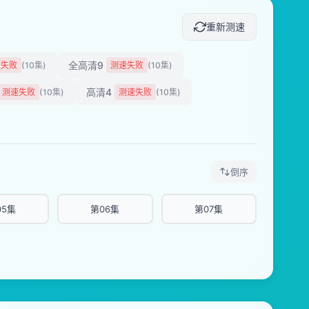
重新测速
全高清9
速失败
(10集)
测速失败
(10集)
高清4
测速失败
(10集)
测速失败
(10集)
倒序
05集
第06集
第07集