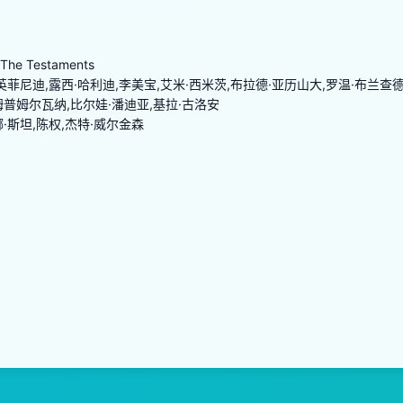
he Testaments
·英菲尼迪,露西·哈利迪,李美宝,艾米·西米茨,布拉德·亚历山大,罗温·布兰查德
姆普姆尔瓦纳,比尔娃·潘迪亚,基拉·古洛安
娜·斯坦,陈权,杰特·威尔金森