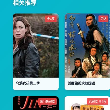
相关推荐
全6集
完结
乌鸦女孩第二季
剑魔独孤求败国语
第11集完结
已完结 共4集