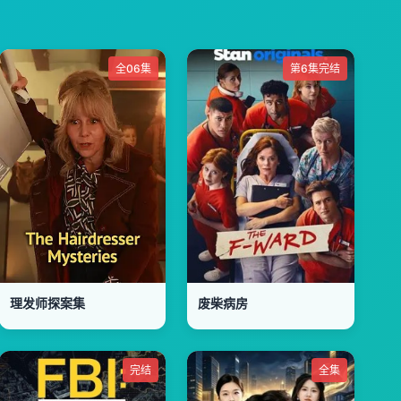
全06集
第6集完结
理发师探案集
废柴病房
完结
全集