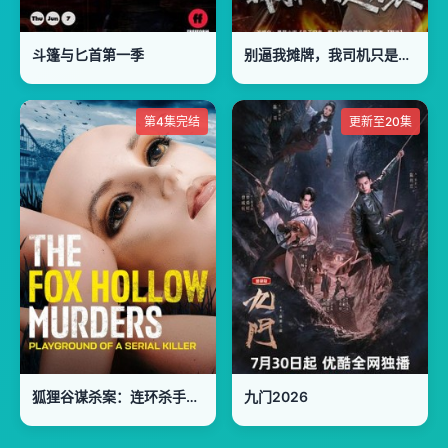
斗篷与匕首第一季
别逼我摊牌，我司机只是伪装
第4集完结
更新至20集
狐狸谷谋杀案：连环杀手的游乐场
九门2026