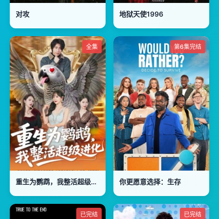
对攻
地狱天使1996
全集
第6集完结
重生为鹦鹉，我整活超级进化
你更愿意选择：生存
已完结
已完结