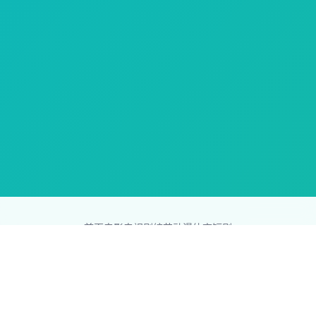
首页
电影
电视剧
综艺
动漫
体育
短剧
83影视网
Copyright © 2026
831587.com
版权所有
免责声明：本站所有内容均来自互联网，版权归原创者所有，如果
侵犯了你的权益，请通知我们，我们会及时删除侵权内容，谢谢合
作。