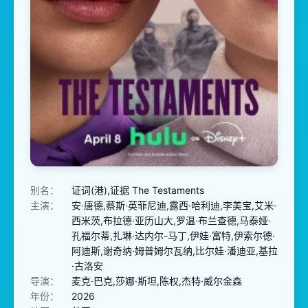
别名：
证词(港),证据 The Testaments
主演：
安·唐德,蔡斯·英菲尼迪,露西·哈利迪,李美宝,艾米·
西米茨,布拉德·亚历山大,罗温·布兰查德,马泰娅·
孔福尔蒂,扎琳·达内尔-马丁,伊娃·富特,伊索尔德·
阿迪斯,谢奇纳·姆普姆尔瓦纳,比尔娃·潘迪亚,基拉
·古洛安
导演：
麦克·巴克,莎娜·斯坦,陈权,杰特·威尔金森
年份：
2026