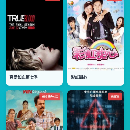
真爱如血第七季
彩虹甜心
第6集完结
第5集