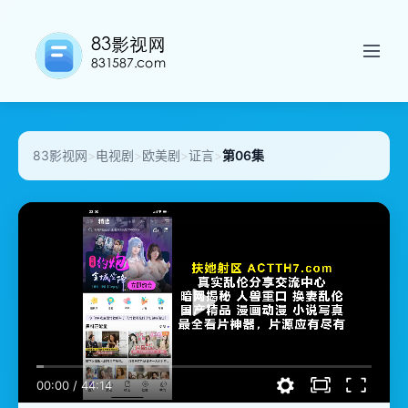
83影视网
>
电视剧
>
欧美剧
>
证言
>
第06集
00:00
/
44:14