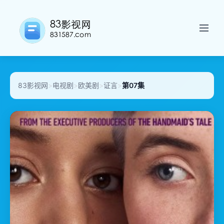
83影视网
>
电视剧
>
欧美剧
>
证言
>
第07集