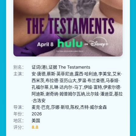
别名：
证词(港),证据 The Testaments
主演：
安·唐德,蔡斯·英菲尼迪,露西·哈利迪,李美宝,艾米·
西米茨,布拉德·亚历山大,罗温·布兰查德,马泰娅·
孔福尔蒂,扎琳·达内尔-马丁,伊娃·富特,伊索尔德·
阿迪斯,谢奇纳·姆普姆尔瓦纳,比尔娃·潘迪亚,基拉
·古洛安
导演：
麦克·巴克,莎娜·斯坦,陈权,杰特·威尔金森
年份：
2026
地区：
美国
评分：
8.8