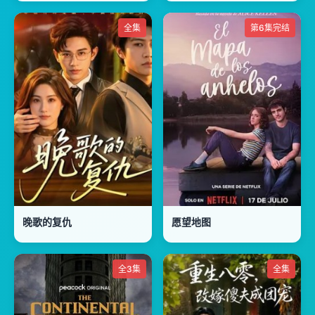
全集
第6集完结
晚歌的复仇
愿望地图
全3集
全集