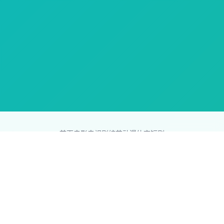
首页
电影
电视剧
综艺
动漫
体育
短剧
83影视网
Copyright © 2026
831587.com
版权所有
免责声明：本站所有内容均来自互联网，版权归原创者所有，如果
侵犯了你的权益，请通知我们，我们会及时删除侵权内容，谢谢合
作。
网站地图
|
排行榜
|
最新更新
|
Sitemap