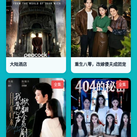
大陆酒店
重生八零，改嫁傻夫成团宠
全集
全集