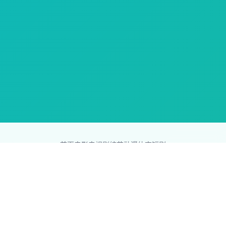
首页
电影
电视剧
综艺
动漫
体育
短剧
83影视网
Copyright © 2026
831587.com
版权所有
免责声明：本站所有内容均来自互联网，版权归原创者所有，如果
侵犯了你的权益，请通知我们，我们会及时删除侵权内容，谢谢合
作。
网站地图
|
排行榜
|
最新更新
|
Sitemap