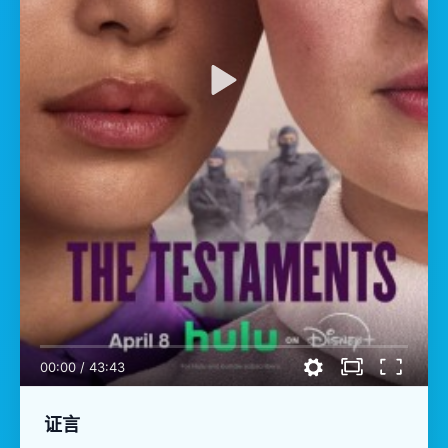
00:00
/
43:43
证言