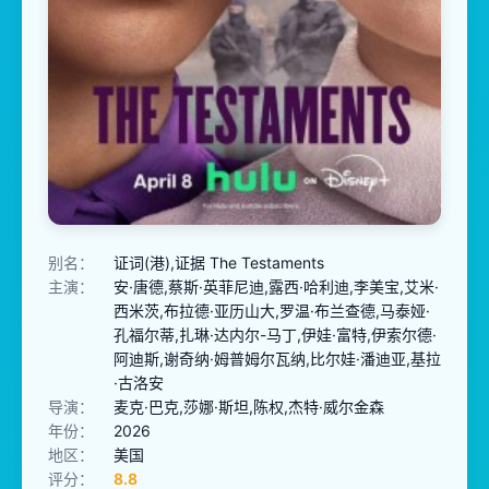
别名：
证词(港),证据 The Testaments
主演：
安·唐德,蔡斯·英菲尼迪,露西·哈利迪,李美宝,艾米·
西米茨,布拉德·亚历山大,罗温·布兰查德,马泰娅·
孔福尔蒂,扎琳·达内尔-马丁,伊娃·富特,伊索尔德·
阿迪斯,谢奇纳·姆普姆尔瓦纳,比尔娃·潘迪亚,基拉
·古洛安
导演：
麦克·巴克,莎娜·斯坦,陈权,杰特·威尔金森
年份：
2026
地区：
美国
评分：
8.8