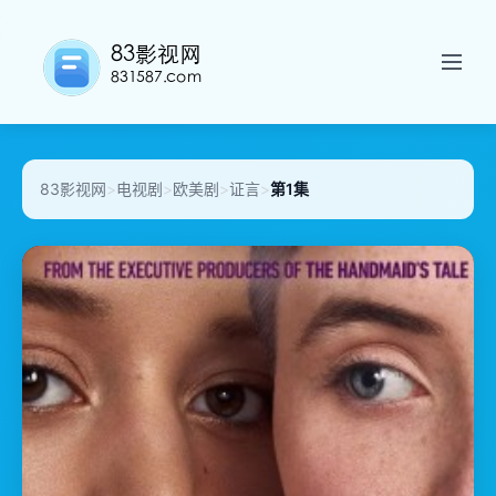
83影视网
>
电视剧
>
欧美剧
>
证言
>
第1集