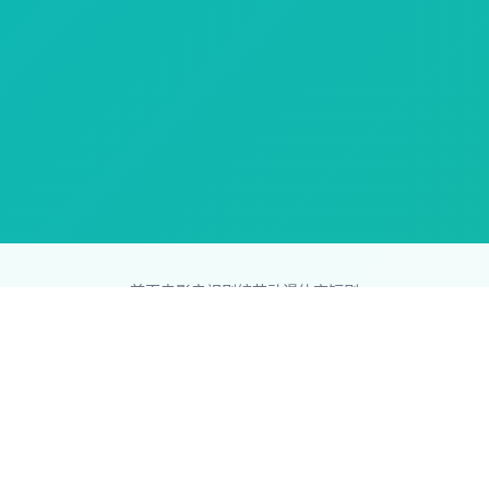
首页
电影
电视剧
综艺
动漫
体育
短剧
83影视网
Copyright © 2026
831587.com
版权所有
免责声明：本站所有内容均来自互联网，版权归原创者所有，如果
侵犯了你的权益，请通知我们，我们会及时删除侵权内容，谢谢合
作。
网站地图
|
排行榜
|
最新更新
|
Sitemap