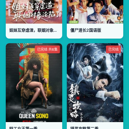
姐妹互穿虐渣，联姻对象沦陷了
僵尸道长2国语版
已完结 共6集
已完结
特工女王第一季
镇灵攻略第二季