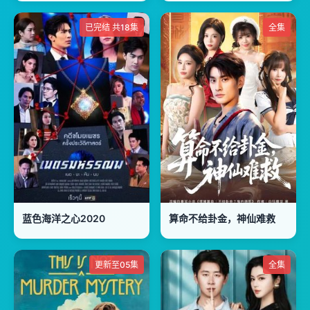
已完结 共18集
全集
蓝色海洋之心2020
算命不给卦金，神仙难救
更新至05集
全集