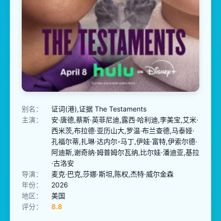
别名：
证词(港),证据 The Testaments
主演：
安·唐德,蔡斯·英菲尼迪,露西·哈利迪,李美宝,艾米·
西米茨,布拉德·亚历山大,罗温·布兰查德,马泰娅·
孔福尔蒂,扎琳·达内尔-马丁,伊娃·富特,伊索尔德·
阿迪斯,谢奇纳·姆普姆尔瓦纳,比尔娃·潘迪亚,基拉
·古洛安
导演：
麦克·巴克,莎娜·斯坦,陈权,杰特·威尔金森
年份：
2026
地区：
美国
评分：
8.8