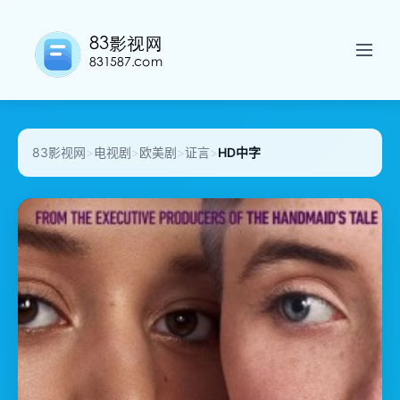
83影视网
>
电视剧
>
欧美剧
>
证言
>
HD中字