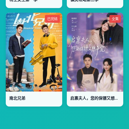
已完结
全集
南北兄弟
启禀夫人，您的保镖又想争宠