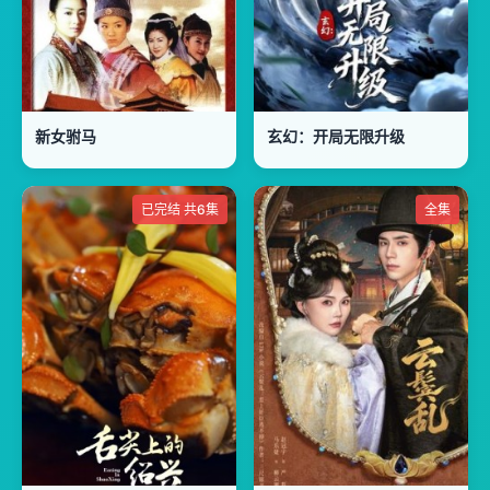
新女驸马
玄幻：开局无限升级
已完结 共6集
全集