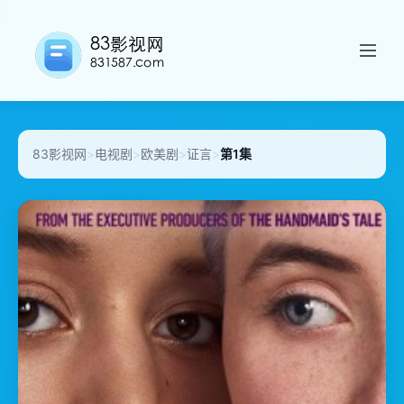
83影视网
>
电视剧
>
欧美剧
>
证言
>
第1集