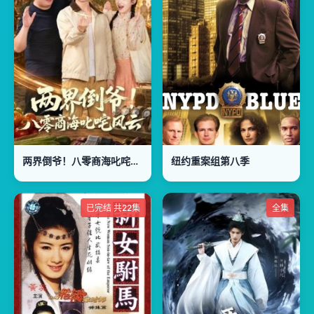
两界倒爷！八零商海叱咤风云
纽约重案组第八季
已完结 共22集
全集