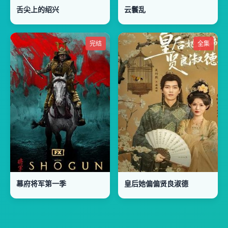
舌尖上的绍兴
云鬟乱
完结
全集
幕府将军第一季
皇后她偏偏贤良淑德