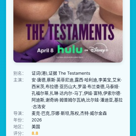
别名：
证词(港),证据 The Testaments
主演：
安·唐德,蔡斯·英菲尼迪,露西·哈利迪,李美宝,艾米·
西米茨,布拉德·亚历山大,罗温·布兰查德,马泰娅·
孔福尔蒂,扎琳·达内尔-马丁,伊娃·富特,伊索尔德·
阿迪斯,谢奇纳·姆普姆尔瓦纳,比尔娃·潘迪亚,基拉
·古洛安
导演：
麦克·巴克,莎娜·斯坦,陈权,杰特·威尔金森
年份：
2026
地区：
美国
评分：
8.8