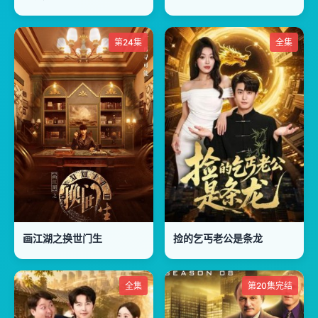
第24集
全集
画江湖之换世门生
捡的乞丐老公是条龙
全集
第20集完结