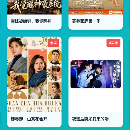
带娃被嫌穷，我觉醒神豪系统
寄养家庭第一季
全集
4集全
肆零肆：山茶花会开
夜班后突如其来的吻