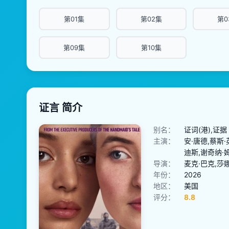
第01集
第02集
第0
第09集
第10集
证言 简介
别名：
证词(港),证据 T
主演：
安·唐德,蔡斯
迪斯,谢奇纳·
导演：
麦克·巴克,莎
年份：
2026
地区：
美国
评分：
8.8