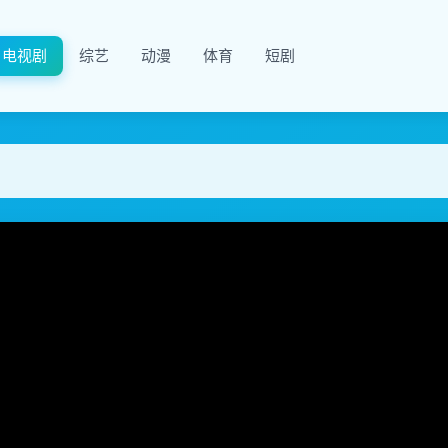
电视剧
综艺
动漫
体育
短剧