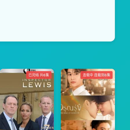
已完结 共6集
连载中 连载到6集