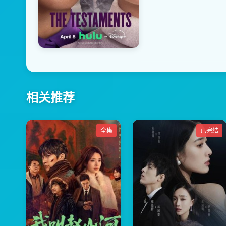
相关推荐
全集
已完结