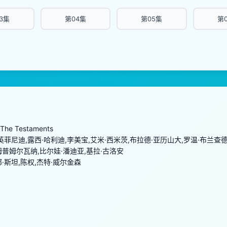
3集
第04集
第05集
第
he Testaments
·英菲尼迪,露西·哈利迪,李美宝,艾米·西米茨,布拉德·亚历山大,罗温·布兰查德
姆普姆尔瓦纳,比尔娃·潘迪亚,基拉·古洛安
娜·斯坦,陈权,杰特·威尔金森