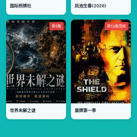
国际桥牌社
凤池生春(2026)
第5集
第13集完结
世界未解之谜
盾牌第一季