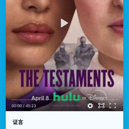
00:00
/
45:23
证言