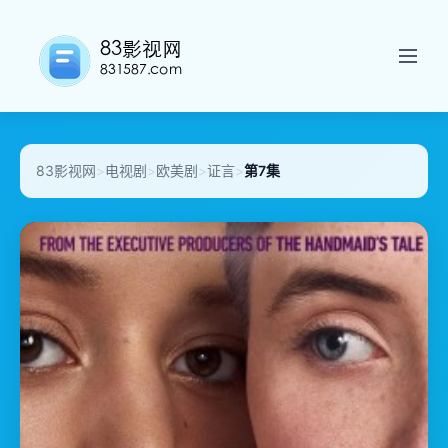
83影视网
>
电视剧
>
欧美剧
>
证言
>
第7集