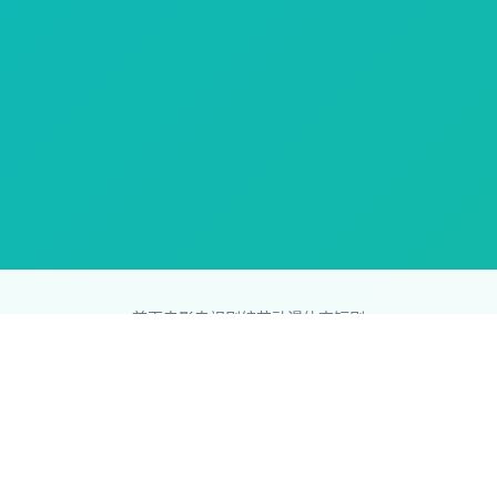
首页
电影
电视剧
综艺
动漫
体育
短剧
83影视网
Copyright © 2026
831587.com
版权所有
免责声明：本站所有内容均来自互联网，版权归原创者所有，如果
侵犯了你的权益，请通知我们，我们会及时删除侵权内容，谢谢合
作。
网站地图
|
排行榜
|
最新更新
|
Sitemap