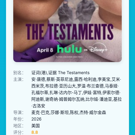
别名：
证词(港),证据 The Testaments
主演：
安·唐德,蔡斯·英菲尼迪,露西·哈利迪,李美宝,艾米·
西米茨,布拉德·亚历山大,罗温·布兰查德,马泰娅·
孔福尔蒂,扎琳·达内尔-马丁,伊娃·富特,伊索尔德·
阿迪斯,谢奇纳·姆普姆尔瓦纳,比尔娃·潘迪亚,基拉
·古洛安
导演：
麦克·巴克,莎娜·斯坦,陈权,杰特·威尔金森
年份：
2026
地区：
美国
评分：
8.8