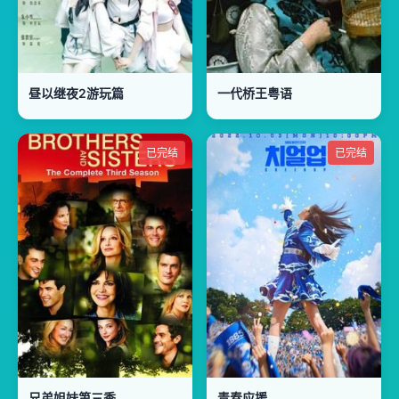
昼以继夜2游玩篇
一代桥王粤语
已完结
已完结
兄弟姐妹第三季
青春应援