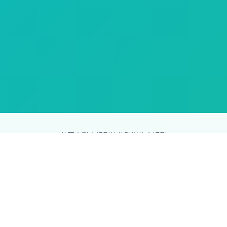
首页
电影
电视剧
综艺
动漫
体育
短剧
83影视网
Copyright © 2026
831587.com
版权所有
免责声明：本站所有内容均来自互联网，版权归原创者所有，如果
侵犯了你的权益，请通知我们，我们会及时删除侵权内容，谢谢合
作。
网站地图
|
排行榜
|
最新更新
|
Sitemap