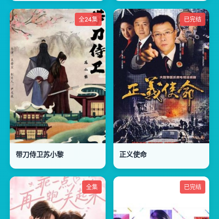
全24集
已完结
带刀侍卫苏小黎
正义使命
全集
已完结