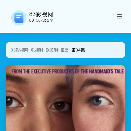
83影视网
>
电视剧
>
欧美剧
>
证言
>
第04集