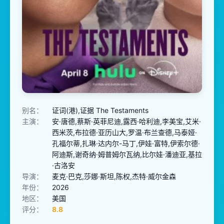
别名：
证词(港),证据 The Testaments
主演：
安·唐德,蔡斯·英菲尼迪,露西·哈利迪,李美宝,艾米·
西米茨,布拉德·亚历山大,罗温·布兰查德,马泰娅·
孔福尔蒂,扎琳·达内尔-马丁,伊娃·富特,伊索尔德·
阿迪斯,谢奇纳·姆普姆尔瓦纳,比尔娃·潘迪亚,基拉
·古洛安
导演：
麦克·巴克,莎娜·斯坦,陈权,杰特·威尔金森
年份：
2026
地区：
美国
评分：
8.8