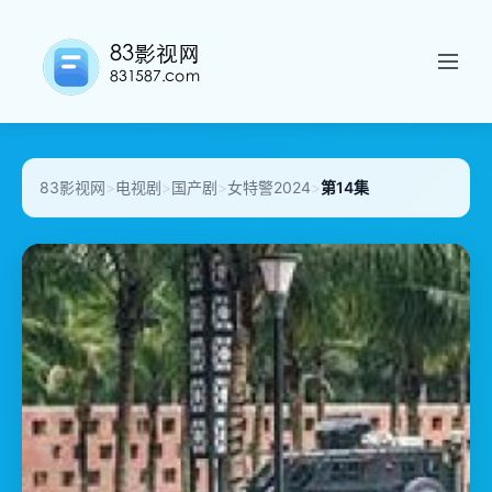
83影视网
>
电视剧
>
国产剧
>
女特警2024
>
第14集