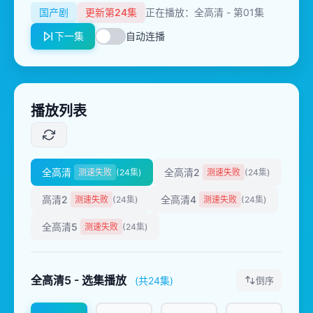
国产剧
更新第24集
正在播放：全高清 - 第01集
下一集
自动连播
播放列表
全高清
全高清2
测速失败
(24集)
测速失败
(24集)
高清2
全高清4
测速失败
(24集)
测速失败
(24集)
全高清5
测速失败
(24集)
全高清5 - 选集播放
(共24集)
倒序