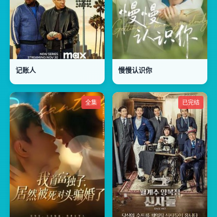
记账人
慢慢认识你
全集
已完结