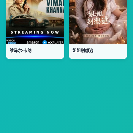
维马尔·卡纳
姐姐别想逃