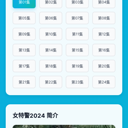
第01集
第02集
第03集
第04集
第05集
第06集
第07集
第08集
第09集
第10集
第11集
第12集
第13集
第14集
第15集
第16集
第17集
第18集
第19集
第20集
第21集
第22集
第23集
第24集
女特警2024 简介