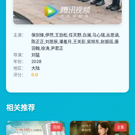
主演：
保剑锋,伊然,王劲松,任天野,白澜,马心瑞,丛思涵,
陈正正,刘思辰,潘羞月,王关彭,吴旭东,赵振廷,唐
羽翰,徐涛,尹君正
导演：
刘猛
年份：
2028
地区：
大陆
评分：
0.0
相关推荐
完结
全集