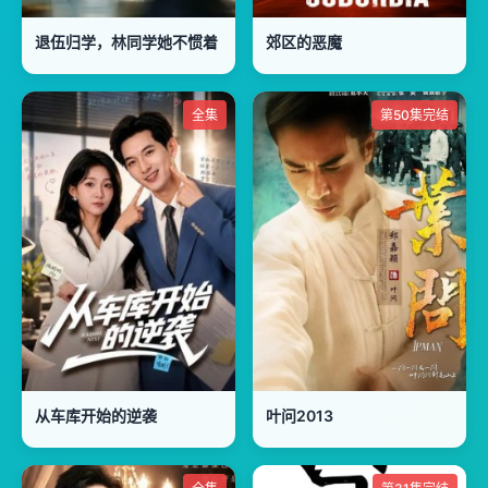
退伍归学，林同学她不惯着
郊区的恶魔
全集
第50集完结
从车库开始的逆袭
叶问2013