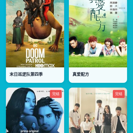
末日巡逻队第四季
真爱配方
完结
完结