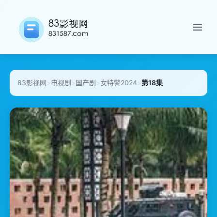
83影视网
>
电视剧
>
国产剧
>
女特警2024
>
第18集