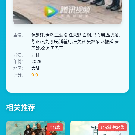
主演：
保剑锋,伊然,王劲松,任天野,白澜,马心瑞,丛思涵,
陈正正,刘思辰,潘羞月,王关彭,吴旭东,赵振廷,唐
羽翰,徐涛,尹君正
导演：
刘猛
年份：
2028
地区：
大陆
评分：
0.0
相关推荐
全12集
已完结 共24集