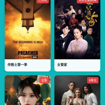
已完结
更新至第43集
传教士第一季
女管家
全集
8集全