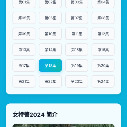
第01集
第02集
第03集
第04集
第05集
第06集
第07集
第08集
第09集
第10集
第11集
第12集
第13集
第14集
第15集
第16集
第17集
第18集
第19集
第20集
第21集
第22集
第23集
第24集
女特警2024 简介