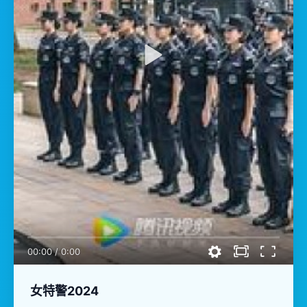
00:00
/
0:00
女特警2024