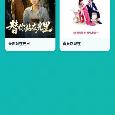
替你站在光里
真爱趁现在