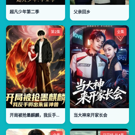
超凡少年第二季
父亲回乡
第2集
全集
开局被抢墨麒麟，我反手孵出朱雀神兽
当大神来开家长会