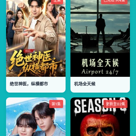
全集
已完结 共4集
绝世神医，纵横都市
机场全天候
第1集
更新至02集