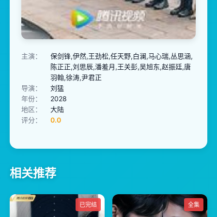
主演：
保剑锋,伊然,王劲松,任天野,白澜,马心瑞,丛思涵,
陈正正,刘思辰,潘羞月,王关彭,吴旭东,赵振廷,唐
羽翰,徐涛,尹君正
导演：
刘猛
年份：
2028
地区：
大陆
评分：
0.0
相关推荐
已完结
全集