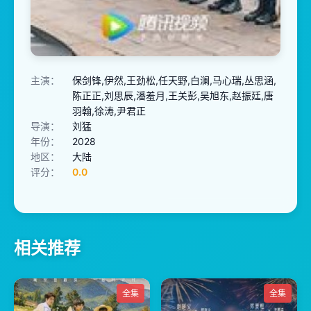
主演：
保剑锋,伊然,王劲松,任天野,白澜,马心瑞,丛思涵,
陈正正,刘思辰,潘羞月,王关彭,吴旭东,赵振廷,唐
羽翰,徐涛,尹君正
导演：
刘猛
年份：
2028
地区：
大陆
评分：
0.0
相关推荐
全集
全集