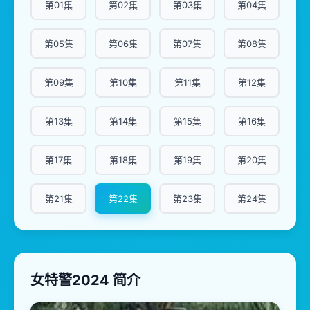
第01集
第02集
第03集
第04集
第05集
第06集
第07集
第08集
第09集
第10集
第11集
第12集
第13集
第14集
第15集
第16集
第17集
第18集
第19集
第20集
第21集
第22集
第23集
第24集
女特警2024 简介