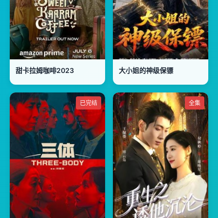
甜卡拉姆咖啡2023
大小姐的神级保镖
已完结
全集