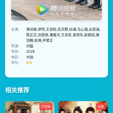
主演：
保剑锋,伊然,王劲松,任天野,白澜,马心瑞,丛思涵,
陈正正,刘思辰,潘羞月,王关彭,吴旭东,赵振廷,唐
羽翰,徐涛,尹君正
导演：
刘猛
年份：
2028
地区：
大陆
评分：
0.0
相关推荐
已完结
全集