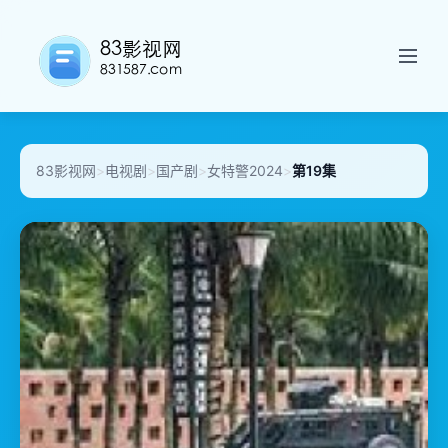
83影视网
>
电视剧
>
国产剧
>
女特警2024
>
第19集