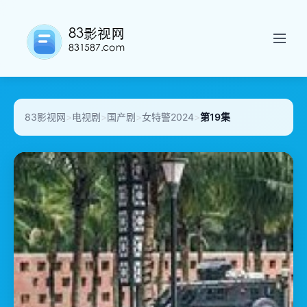
83影视网
>
电视剧
>
国产剧
>
女特警2024
>
第19集