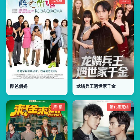
已完结
全集
酷爸俏妈
龙鳞兵王遇世家千金
第1集
第15集完结