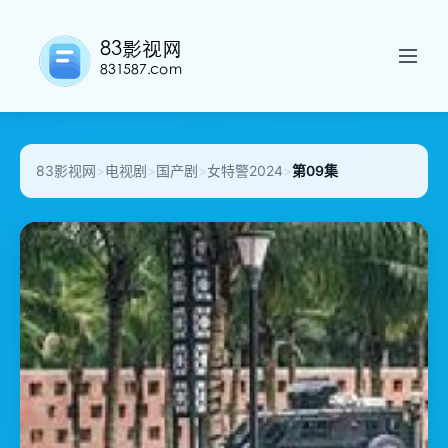
83影视网
>
电视剧
>
国产剧
>
女特警2024
>
第09集