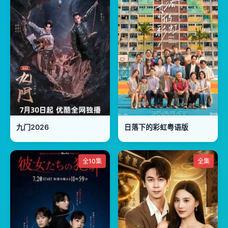
九门2026
日落下的彩虹粤语版
全10集
全集