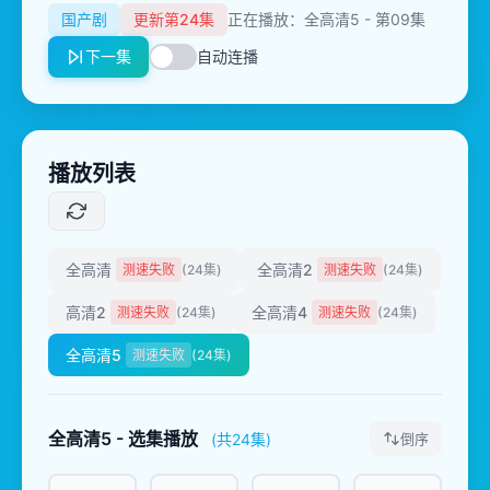
国产剧
更新第24集
正在播放：全高清5 - 第09集
下一集
自动连播
播放列表
全高清
全高清2
测速失败
(24集)
测速失败
(24集)
高清2
全高清4
测速失败
(24集)
测速失败
(24集)
全高清5
测速失败
(24集)
全高清5 - 选集播放
(共24集)
倒序