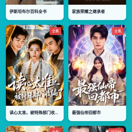
伊斯坦布尔百科全书
家族荣耀之继承者
全集
全集
读心太准，被特殊部门收编了
最强仙帝回都市