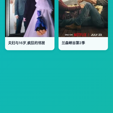
夫妇与16岁,疯狂的邻居
兰森峡谷第2季