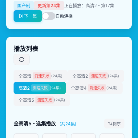
国产剧
更新第24集
正在播放：高清2 - 第17集
下一集
自动连播
播放列表
全高清
全高清2
测速失败
(24集)
测速失败
(24集)
高清2
全高清4
测速失败
(24集)
测速失败
(24集)
全高清5
测速失败
(24集)
全高清5 - 选集播放
(共24集)
倒序