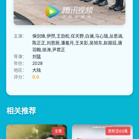
主演：
保剑锋,伊然,王劲松,任天野,白澜,马心瑞,丛思涵,
陈正正,刘思辰,潘羞月,王关彭,吴旭东,赵振廷,唐
羽翰,徐涛,尹君正
导演：
刘猛
年份：
2028
地区：
大陆
评分：
0.0
相关推荐
全集
更新至03集