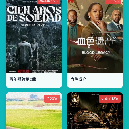
更新至07集
第20集
百年孤独第2季
血色遗产
全23集
更新至12集