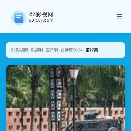
83影视网
>
电视剧
>
国产剧
>
女特警2024
>
第17集