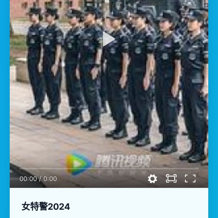
00:00
/
0:00
女特警2024