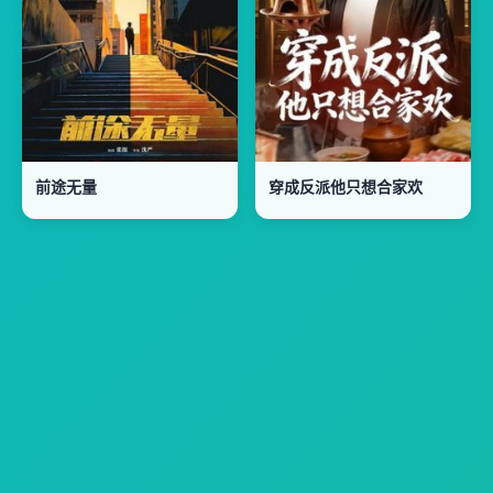
前途无量
穿成反派他只想合家欢