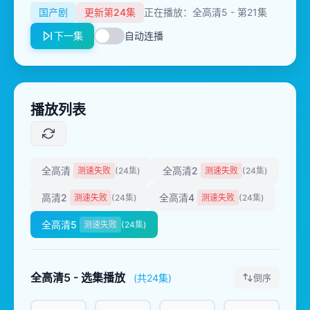
国产剧
更新第24集
正在播放：全高清5 - 第21集
下一集
自动连播
播放列表
全高清
全高清2
测速失败
(24集)
测速失败
(24集)
高清2
全高清4
测速失败
(24集)
测速失败
(24集)
全高清5
测速失败
(24集)
全高清5 - 选集播放
(共24集)
倒序