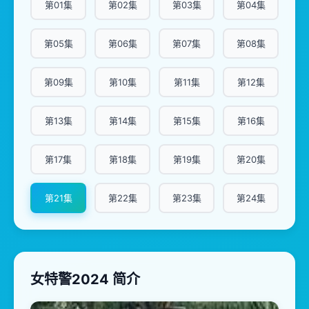
第01集
第02集
第03集
第04集
第05集
第06集
第07集
第08集
第09集
第10集
第11集
第12集
第13集
第14集
第15集
第16集
第17集
第18集
第19集
第20集
第21集
第22集
第23集
第24集
女特警2024 简介