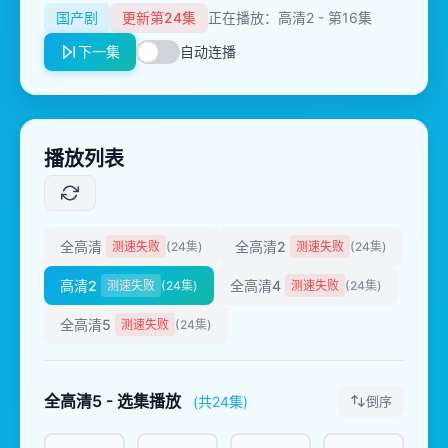
国产剧
更新第24集
正在播放：高清2 - 第16集
下一集
自动连播
播放列表
全高清
全高清2
测速失败
(24集)
测速失败
(24集)
高清2
全高清4
测速失败
(24集)
测速失败
(24集)
全高清5
测速失败
(24集)
全高清5 - 选集播放
(共24集)
倒序