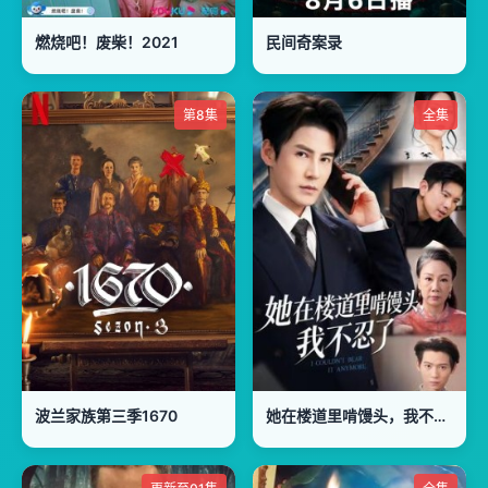
燃烧吧！废柴！2021
民间奇案录
第8集
全集
波兰家族第三季1670
她在楼道里啃馒头，我不忍了