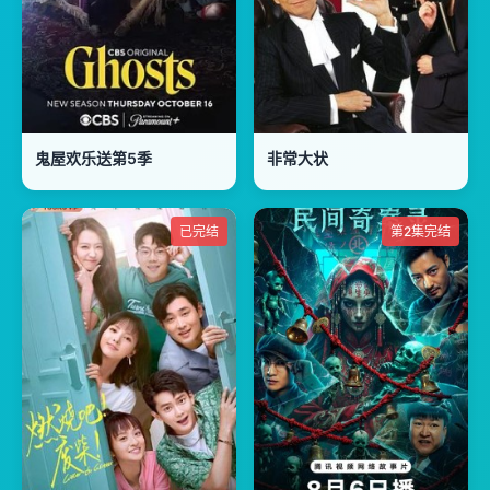
鬼屋欢乐送第5季
非常大状
已完结
第2集完结